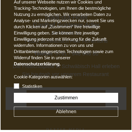
Auf unserer Webseite nutzen wir Cookies und
Tracking-Technologien, um Ihnen die bestmögliche
Nutzung zu ermöglichen. Wir verarbeiten Daten zu
Stadt-gut-Hotel
Analyse- und Marketingzwecken nur, soweit Sie uns
Gasthof Goldener Adler
durch Klicken auf „Zustimmen“ Ihre freiwillige
Am Markt 11
Einwilligung geben. Sie können Ihre jeweilige
Einwilligung jederzeit mit Wirkung für die Zukunft
74523 Schwäbisch Hall/ Hohenlohe
widerrufen. Informationen zu von uns und
Drittanbietern eingesetzten Technologien sowie zum
Telefon
0791 - 946 646 80
Widerruf finden Sie in unserer
Datenschutzerklärung.
Die Freilichtspiele in Schwäbisch Hall erleben
Sie hautnah vor unserem Restaurant
Cookie-Kategorien auswählen:
Statistiken
Zustimmen
NEWSLETTER ANMELDEN
Ablehnen